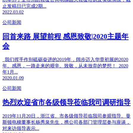
止发稿日已完成2期...
2022.03.02
公司新闻
回首来路 展望前程 感恩致敬|2020主题年
会
我们挥手作别砥砺奋进的2019年，阔步迈入华章初展的2020
年。感恩，一路走来的艰辛。致敬，从未放弃的梦想！ 2020
年1月...
2020.01.09
公司新闻
热烈欢迎省市各级领导莅临我司调研指导
2019年11月20日，浙江省、市各级领导莅临我司参观指导。曼
斯顿电梯董事长杨秀泉先生，携公司各部门管理层参与座谈，
对来访领导表示...