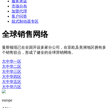
服务承诺
市场分布
加盟代理
客户问答
鼓式制动器专区
全球销售网络
曼斯顿现已在全国开设多家分公司，在亚欧及美洲地区拥有多
个销售驻点，形成了健全的全球营销网络。
大中华一区
大中华二区
大中华三区
大中华四区
大中华五区
大中华六区
europe