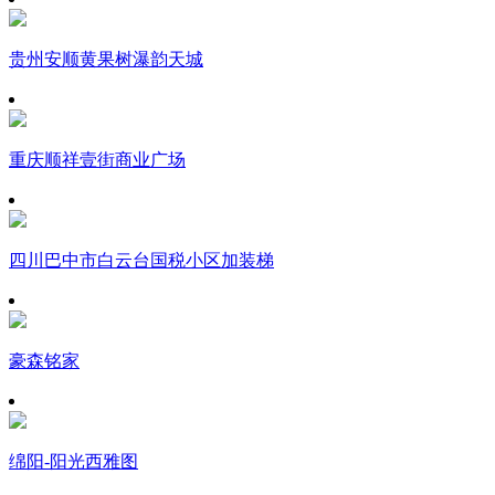
贵州安顺黄果树瀑韵天城
重庆顺祥壹街商业广场
四川巴中市白云台国税小区加装梯
豪森铭家
绵阳-阳光西雅图