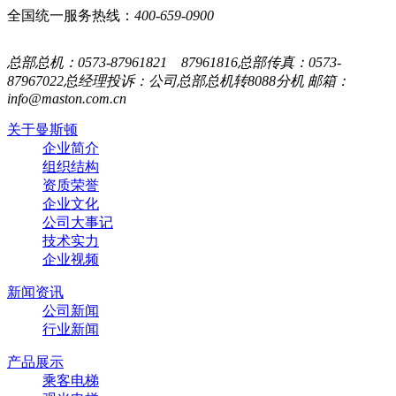
500 米
全国统一服务热线：
400-659-0900
© 2026 AutoNavi
- GS(2019)6379号
总部总机：0573-87961821 87961816
总部传真：0573-
曼斯顿电梯（浙江）有限公司
87967022
总经理投诉：公司总部总机转8088分机
邮箱：
info@maston.com.cn
在附近找
这里出发
到这里去
关于曼斯顿
终点
驾车
公交
步行
企业简介
组织结构
资质荣誉
企业文化
公司大事记
技术实力
企业视频
新闻资讯
公司新闻
行业新闻
产品展示
乘客电梯